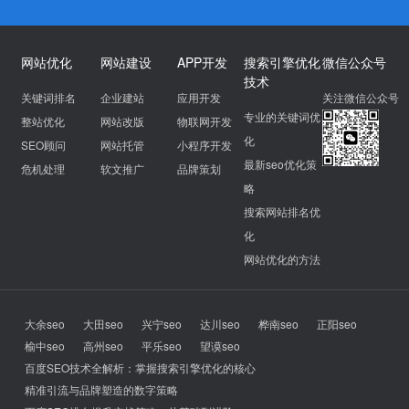
网站优化
网站建设
APP开发
搜索引擎优化
微信公众号
技术
关键词排名
企业建站
应用开发
关注微信公众号
专业的关键词优
整站优化
网站改版
物联网开发
化
SEO顾问
网站托管
小程序开发
最新seo优化策
危机处理
软文推广
品牌策划
略
搜索网站排名优
化
网站优化的方法
大余seo
大田seo
兴宁seo
达川seo
桦南seo
正阳seo
榆中seo
高州seo
平乐seo
望谟seo
百度SEO技术全解析：掌握搜索引擎优化的核心
精准引流与品牌塑造的数字策略